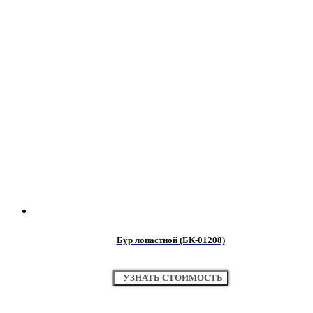
Бур лопастной (БК-01208)
УЗНАТЬ СТОИМОСТЬ