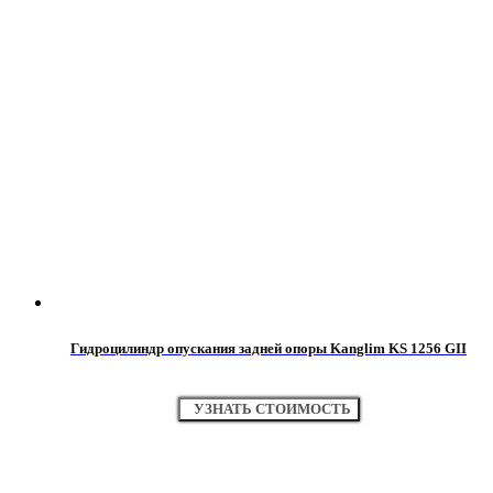
Гидроцилиндр опускания задней опоры Kanglim KS 1256 GII
УЗНАТЬ СТОИМОСТЬ