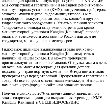
аналогов для крано-манипуляторных установок KANGLIM.
Мы осуществляем гарантийный и выездной ремонт крано-
манипуляторных установок (КМУ), погрузчиков, грейферов,
захватов, мультилифтов, гидроманипуляторов (ГМУ),
гидробортов, эвакуаторов, автовышек, ковшей и другого
гидравлического оборудования. Узнать о наличии запчасти
“гидрозамок цилиндра выдвижения стрелы для крано-
манипуляторной установки Kanglim (Канглим)”, способе
оплаты и возможности доставки по России или другие
государства, можно у наших менеджеров.
Гидрозамок цилиндра выдвижения стрелы для крано-
манипуляторной установки Kanglim (Канглим) есть в
наличии на нашем складе. Вы можете приобрести
оригинальную запчасть или её аналог. Отгрузка заказа в день
оплаты. Мы можем подобрать для доставки деталей
подходящую транспортную компанию. Всегда внимательно
проверяем груз перед отправкой. Предоставляем гарантию на
товар. На все вопросы ответят наши менеджеры! Напишите
нам в чат, через форму на сайте или закажите звонок.
Получите скидку до 20% на замену данной запчасти при
заказе гидрозамка цилиндра выдвижения стрелы для КМУ
Kanglim (Канглим) в СПЕЦГИДРОСЕРВИС