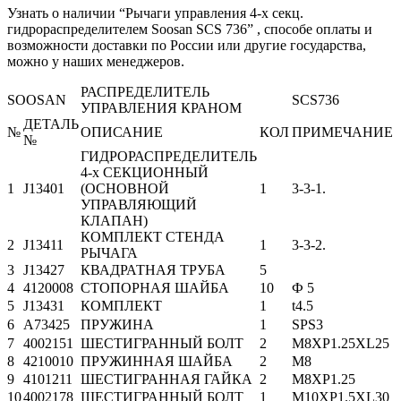
Узнать о наличии “Рычаги управления 4-х секц.
гидрораспределителем Soosan SCS 736” , способе оплаты и
возможности доставки по России или другие государства,
можно у наших менеджеров.
РАСПРЕДЕЛИТЕЛЬ
SOOSAN
SCS736
УПРАВЛЕНИЯ КРАНОМ
ДЕТАЛЬ
№
ОПИСАНИЕ
КОЛ
ПРИМЕЧАНИЕ
№
ГИДРОРАСПРЕДЕЛИТЕЛЬ
4-х СЕКЦИОННЫЙ
1
J13401
(ОСНОВНОЙ
1
3-3-1.
УПРАВЛЯЮЩИЙ
КЛАПАН)
КОМПЛЕКТ СТЕНДА
2
J13411
1
3-3-2.
РЫЧАГА
3
J13427
КВАДРАТНАЯ ТРУБА
5
4
4120008
СТОПОРНАЯ ШАЙБА
10
Ф 5
5
J13431
КОМПЛЕКТ
1
t4.5
6
A73425
ПРУЖИНА
1
SPS3
7
4002151
ШЕСТИГРАННЫЙ БОЛТ
2
M8XP1.25XL25
8
4210010
ПРУЖИННАЯ ШАЙБА
2
M8
9
4101211
ШЕСТИГРАННАЯ ГАЙКА
2
M8XP1.25
10
4002178
ШЕСТИГРАННЫЙ БОЛТ
1
M10XP1.5XL30