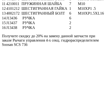
11
4210011
ПРУЖИННАЯ ШАЙБА
7
M10
12
4101212
ШЕСТИГРАННАЯ ГАЙКА
1
M10XP1 .5
13
4002172
ШЕСТИГРАННЫЙ БОЛТ
6
M10XP1.5XL16
14
J13436
РУЧКА
6
15
J13437
РУЧКА
2
16
J13438
РУЧКА
2
Получите скидку до 20% на замену данной запчасти при
заказе Рычаги управления 4-х секц. гидрораспределителем
Soosan SCS 736