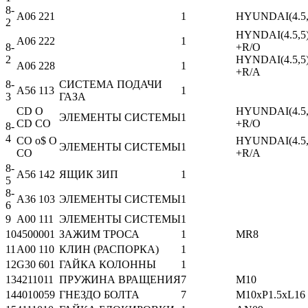
8-
A06 221
1
HYUNDAI(4.5
2
HYNDAI(4.5,
A06 222
1
8-
+R/O
2
HYNDAI(4.5,
A06 228
1
+R/A
8-
СИСТЕМА ПОДАЧИ
A56 113
1
3
ГАЗА
CD О
HYUNDAI(4.5
ЭЛЕМЕНТЫ СИСТЕМЫ
1
CD CO
+R/O
8-
4
CO o$ О
HYUNDAI(4.5
ЭЛЕМЕНТЫ СИСТЕМЫ
1
CO
+R/A
8-
A56 142
ЯЩИК ЗИП
1
5
8-
A36 103
ЭЛЕМЕНТЫ СИСТЕМЫ
1
6
9
A00 111
ЭЛЕМЕНТЫ СИСТЕМЫ
1
10
4500001
ЗАЖИМ ТРОСА
1
MR8
11
A00 110
КЛИН (РАСПОРКА)
1
12
G30 601
ГАЙКА КОЛОННЫ
1
13
4211011
ПРУЖИНА ВРАЩЕНИЯ
7
M10
14
4010059
ГНЕЗДО БОЛТА
7
M10xP1.5xL16