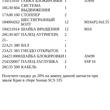
15
4111010
ГАЙКА БЛОКИРОВКИ
1
AN09
СИСТЕМА
16
G30 604
1
ВЫДВИЖЕНИЯ
17
A00 100
СТОППЕР
2
ШЕСТИГРАННЫЙ
18
4004262
12
M16xP2.0xL55
БОЛТ
19
4211014
ШАЙБА ВРАЩЕНИЯ
12
M16
20
G30 607
ПАЛЕЦ АУТРИГЕРА
2
21
–
–
22
A21 380
ВАЛ
1
23
A21 383
ГНЕЗДО ОТКРЫТОЕ
1
24
423 0008
ШАЙБА БЛОКИРОВКИ
1
AW09
25
4320007
ПАЛЕЦ-ЗАГЛУШКА
2
SSP 16
26
G35 500
КАБЕЛЬ
1
Получите скидку до 20% на замену данной запчасти при
заказе Кран в сборе Soosan SCS 335