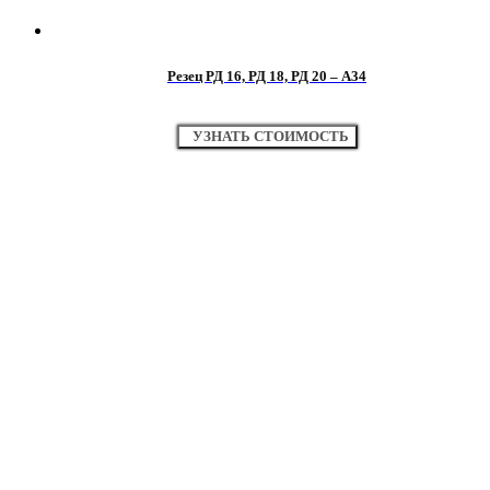
Резец РД 16, РД 18, РД 20 – А34
УЗНАТЬ СТОИМОСТЬ