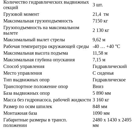
Количество гидравлических выдвижных
3 шт.
секций
Грузовой момент
21,4 тм
Максимальная грузоподъемность
7150 кг
Грузоподъемность на максимальном
2 130 кг
вылете
Максимальный вылет стрелы
9,62 м
Рабочая температура окружающей среды
-40 … +40 °C
Максимальная высота подъема
11,58 м
Максимальная глубина опускания
7,15 м
Способ управления
Гидравлический
Место управления
С сиденья
Тип выдвижных опор
Гидравлическое
Транспортное положение опор
Вниз
База выдвижных опор
5 890 мм
Масса без гидронасоса, рабочей жидкости
3 160 кг
Размер по осям шпилек
848 мм
Монтажная база
1090 мм
Габаритные размеры в трансп.
2480 х 1430 х 2495
положении
мм