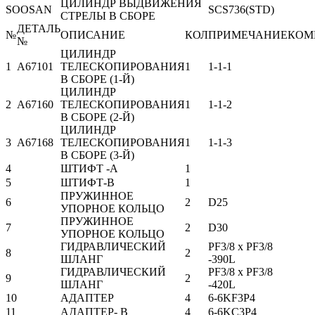
ЦИЛИНДР ВЫДВИЖЕНИЯ
SOOSAN
SCS736(STD)
СТРЕЛЫ В СБОРЕ
ДЕТАЛЬ
№
ОПИСАНИЕ
КОЛ
ПРИМЕЧАНИЕ
КОМ
№
ЦИЛИНДР
1
A67101
ТЕЛЕСКОПИРОВАНИЯ
1
1-1-1
В СБОРЕ (1-Й)
ЦИЛИНДР
2
A67160
ТЕЛЕСКОПИРОВАНИЯ
1
1-1-2
В СБОРЕ (2-Й)
ЦИЛИНДР
3
A67168
ТЕЛЕСКОПИРОВАНИЯ
1
1-1-3
В СБОРЕ (3-Й)
4
ШТИФТ -А
1
5
ШТИФТ-В
1
ПРУЖИННОЕ
6
2
D25
УПОРНОЕ КОЛЬЦО
ПРУЖИННОЕ
7
2
D30
УПОРНОЕ КОЛЬЦО
ГИДРАВЛИЧЕСКИЙ
PF3/8 x PF3/8
8
2
ШЛАНГ
-390L
ГИДРАВЛИЧЕСКИЙ
PF3/8 x PF3/8
9
2
ШЛАНГ
-420L
10
АДАПТЕР
4
6-6KF3P4
11
АДАПТЕР- В
4
6-6KC3P4