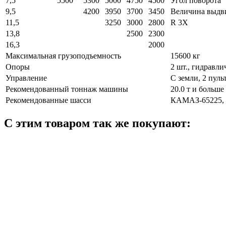
7,5
5500
5300
5000
4750
4500
Угол поворота
9,5
4200
3950
3700
3450
Величина выдви
11,5
3250
3000
2800
R 3Х
13,8
2500
2300
16,3
2000
Максимальная грузоподъемность
15600 кг
Опоры
2 шт., гидравли
Управление
С земли, 2 пуль
Рекомендованный тоннаж машины
20.0 т и больше
Рекомендованные шасси
КАМАЗ-65225, 
С этим товаром так же покупают: