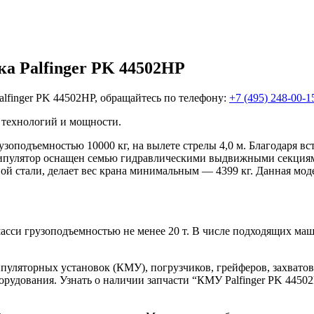
а Palfinger PK 44502НР
lfinger PK 44502НР, обращайтесь по телефону:
+7 (495) 248-00-1
технологий и мощности.
узоподъемностью 10000 кг, на вылете стрелы 4,0 м. Благодаря в
 Манипулятор оснащен семью гидравлическими выдвижными секци
 стали, делает вес крана минимальным — 4399 кг. Данная моде
асси грузоподъемностью не менее 20 т. В числе подходящих ма
уляторных установок (КМУ), погрузчиков, грейферов, захватов
орудования. Узнать о наличии запчасти “КМУ Palfinger PK 4450