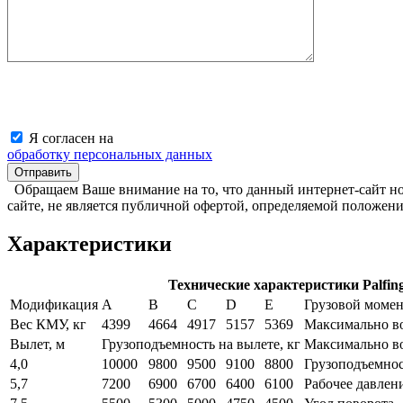
Я согласен на
обработку персональных данных
Обращаем Ваше внимание на то, что данный интернет-сайт н
сайте, не является публичной офертой, определяемой положен
Характеристики
Технические характеристики Palfin
Модификация
А
В
С
D
Е
Грузовой момент
Вес КМУ, кг
4399
4664
4917
5157
5369
Максимально в
Вылет, м
Грузоподъемность на вылете, кг
Максимально в
4,0
10000
9800
9500
9100
8800
Грузоподъемнос
5,7
7200
6900
6700
6400
6100
Рабочее давлен