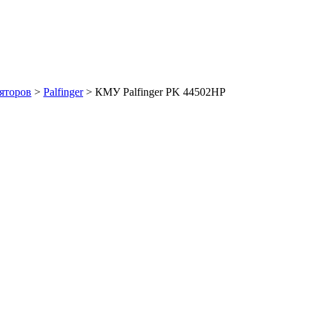
яторов
>
Palfinger
>
КМУ Palfinger PK 44502НР