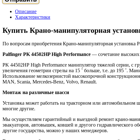
Описание
Характеристики
Купить Крано-манипуляторная установк
По вопросам приобретения Крано-манипуляторная установка Pa
Palfinger PK 44502HP High Performance
— сочетание высоких 
PK 44502НР High Performance манипулятор тяжелой серии, с гр
увеличения геометрии стрелы на 15 ˚ больше, т.е. до 195 ˚.
Использование мелкозернистой высокопрочной конструкционной
MAN, Scania, Mercedes-Benz, Volvo, Renault.
Монтаж на различные шасси
Установка может работать на тракторном или автомобильном ш
многие другие.
Мы осуществляем гарантийный и выездной ремонт крано-манип
эвакуаторов, автовышек, ковшей и другого гидравлического об
другие государства, можно у наших менеджеров.