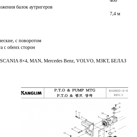
400°
жения балок аутригеров
7,4 м
ческие, с поворотом
та с обеих сторон
SCANIA 8×4, MAN, Mercedes Benz, VOLVO, МЗКТ, БЕЛАЗ