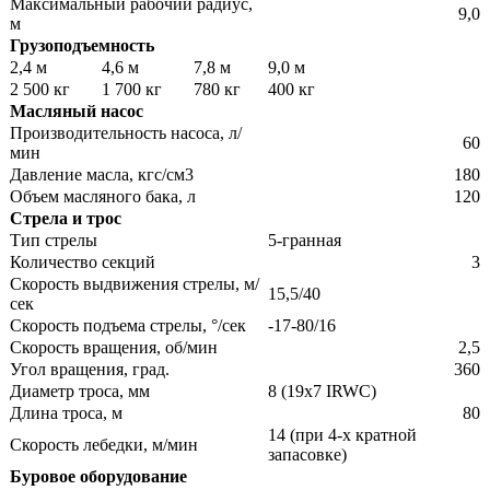
Максимальный рабочий радиус,
9,0
м
Грузоподъемность
2,4 м
4,6 м
7,8 м
9,0 м
2 500 кг
1 700 кг
780 кг
400 кг
Масляный насос
Производительность насоса, л/
60
мин
Давление масла, кгс/см3
180
Объем масляного бака, л
120
Стрела и трос
Тип стрелы
5-гранная
Количество секций
3
Скорость выдвижения стрелы, м/
15,5/40
сек
Скорость подъема стрелы, °/сек
-17-80/16
Скорость вращения, об/мин
2,5
Угол вращения, град.
360
Диаметр троса, мм
8 (19х7 IRWC)
Длина троса, м
80
14 (при 4-х кратной
Скорость лебедки, м/мин
запасовке)
Буровое оборудование