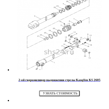
2-ой гидроцилиндр выдвижения стрелы Kanglim KS 2605
УЗНАТЬ СТОИМОСТЬ