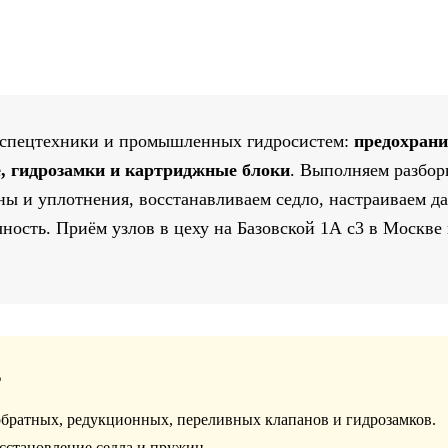
 спецтехники и промышленных гидросистем:
предохрани
, гидрозамки и картриджные блоки
. Выполняем разбор
ы и уплотнения, восстанавливаем седло, настраиваем д
ность. Приём узлов в цеху на Базовской 1А с3 в Москве 
Е
братных, редукционных, переливных клапанов и гидрозамков.
сстановление седла и пружин.