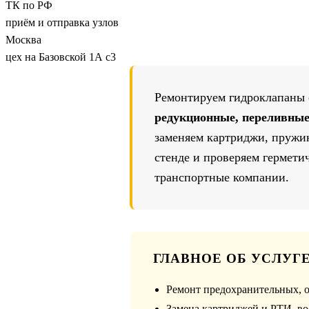
ТК по РФ
приём и отправка узлов
Москва
цех на Базовской 1А с3
Ремонтируем гидроклапаны
редукционные, переливные
заменяем картриджи, пружин
стенде и проверяем герметич
транспортные компании.
ГЛАВНОЕ ОБ УСЛУГ
Ремонт предохранительных, о
Замена картриджей и РТИ, во