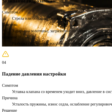
Залипание гидрозамка
Симптом
Стрела или опора не удерживает нагрузку, рывки при ста
Причина
Задиры на золотнике, загрязнение пилотного канала, р
Решение
Разборка гидрозамка, восстановление золотника и седла,
04
Падение давления настройки
Симптом
Уставка клапана со временем уходит вниз, давление в си
Причина
Усталость пружины, износ седла, ослабление регулировоч
Решение