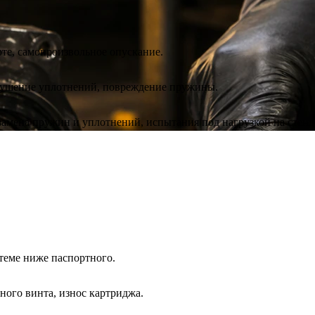
рте, самопроизвольное опускание.
азрушение уплотнений, повреждение пружины.
 замена пружин и уплотнений, испытания под нагрузкой на стенд
стеме ниже паспортного.
ного винта, износ картриджа.