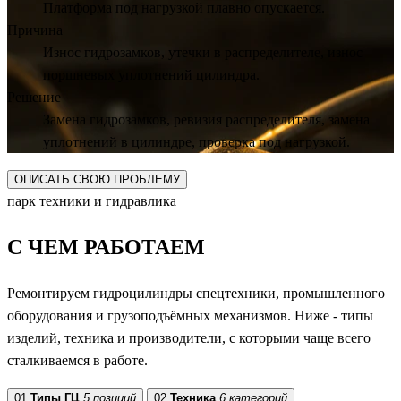
Платформа под нагрузкой плавно опускается.
Причина
Износ гидрозамков, утечки в распределителе, износ
поршневых уплотнений цилиндра.
Решение
Замена гидрозамков, ревизия распределителя, замена
уплотнений в цилиндре, проверка под нагрузкой.
ОПИСАТЬ СВОЮ ПРОБЛЕМУ
парк техники и гидравлика
С ЧЕМ
РАБОТАЕМ
Ремонтируем гидроцилиндры спецтехники, промышленного
оборудования и грузоподъёмных механизмов. Ниже - типы
изделий, техника и производители, с которыми чаще всего
сталкиваемся в работе.
01
Типы ГЦ
5 позиций
02
Техника
6 категорий