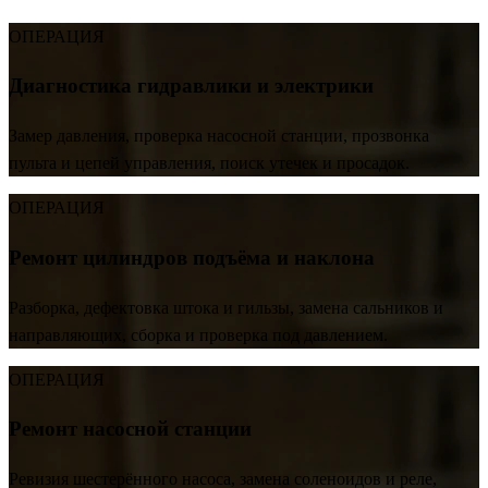
ОПЕРАЦИЯ
Диагностика гидравлики и электрики
Замер давления, проверка насосной станции, прозвонка
пульта и цепей управления, поиск утечек и просадок.
ОПЕРАЦИЯ
Ремонт цилиндров подъёма и наклона
Разборка, дефектовка штока и гильзы, замена сальников и
направляющих, сборка и проверка под давлением.
ОПЕРАЦИЯ
Ремонт насосной станции
Ревизия шестерённого насоса, замена соленоидов и реле,