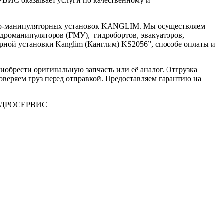
ВИС оказывает услуги по качественному и
крано-манипуляторных установок KANGLIM. Мы осуществляем
идроманипуляторов (ГМУ), гидробортов, эвакуаторов,
орной установки Kanglim (Канглим) KS2056”, способе оплаты и
иобрести оригинальную запчасть или её аналог. Отгрузка
веряем груз перед отправкой. Предоставляем гарантию на
ЕЦГИДРОСЕРВИС