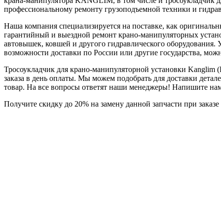
крана-манипулятора KANGLIM, в том числе и тросоукладчик
профессиональному ремонту грузоподъемной техники и гидр
Наша компания специализируется на поставке, как оригиналь
гарантийный и выездной ремонт крано-манипуляторных установ
автовышек, ковшей и другого гидравлического оборудования. 
возможности доставки по России или другие государства, мож
Тросоукладчик для крано-манипуляторной установки Kanglim (
заказа в день оплаты. Мы можем подобрать для доставки дета
товар. На все вопросы ответят наши менеджеры! Напишите нам в
Получите скидку до 20% на замену данной запчасти при за