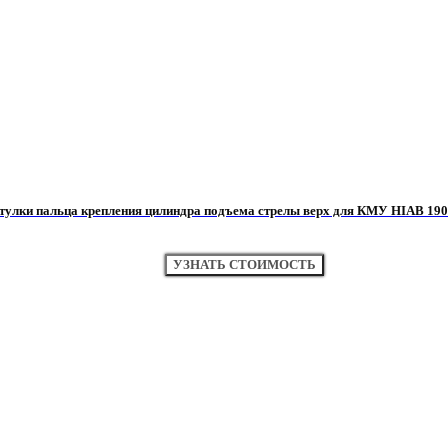
тулки пальца крепления цилиндра подъема стрелы верх для КМУ HIAB 190
УЗНАТЬ СТОИМОСТЬ