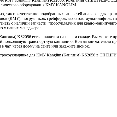
 для КМУ Kanglim (Канглим) KS2056. Компания СПЕЦГИДРОСЕР
авлического оборудования КМУ KANGLIM.
ных, так и качественно подобранных запчастей аналогов для 
ок (КМУ), погрузчиков, грейферов, захватов, мультилифтов, г
Узнать о наличии запчасти “тросоукладчик для крано-манипулят
но у наших менеджеров.
Канглим) KS2056 есть в наличии на нашем складе. Вы можете пр
лей подходящую транспортную компанию. Всегда внимательно про
 чат, через форму на сайте или закажите звонок.
казе тросоукладчика для КМУ Kanglim (Канглим) KS2056 в СП