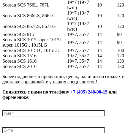
19*7 (19×7
Soosan SCS 766L, 767L
10
120
iwrc)
19*7 (19×7
Soosan SCS 866LS, 866LG
10
120
iwrc)
19*7 (19×7
Soosan SCS 867LS, 867LG
10
120
iwrc)
Soosan SCS 915
19×7, 35×7
14
90
Soosan SCS 1015 super, 1015L
19×7, 35×7
14
90
super, 1015G , 1015LG
Soosan SCS 1015D , 1015LD
19×7, 35×7
14
100
Soosan SCS 1516
19×7, 35×7
14
120
Soosan SCS 1616
19×7, 35×7
14
130
Soosan SCS 2016
19×7, 35×7
14
130
Более подробнее о продукции, ценах, наличии на складах и
доставке спрашивайте у наших специалистов!
Свяжитесь с нами по телефону
+7 (495) 248-00-15
или
форме ниже: