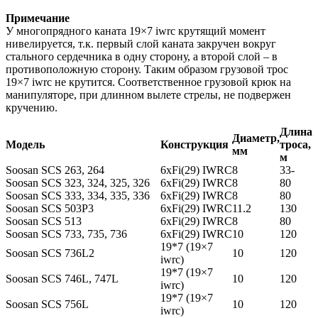
Примечание
У многопрядного каната 19×7 iwrc крутящий момент
нивелируется, т.к. первый слой каната закручен вокруг
стального сердечника в одну сторону, а второй слой – в
противоположную сторону. Таким образом грузовой трос
19×7 iwrc не крутится. Соответственное грузовой крюк на
манипуляторе, при длинном вылете стрелы, не подвержен
кручению.
Длина
Диаметр,
Модель
Конструкция
троса,
мм
м
Soosan SCS 263, 264
6xFi(29) IWRC
8
33-
Soosan SCS 323, 324, 325, 326
6xFi(29) IWRC
8
80
Soosan SCS 333, 334, 335, 336
6xFi(29) IWRC
8
80
Soosan SCS 503P3
6xFi(29) IWRC
11.2
130
Soosan SCS 513
6xFi(29) IWRC
8
80
Soosan SCS 733, 735, 736
6xFi(29) IWRC
10
120
19*7 (19×7
Soosan SCS 736L2
10
120
iwrc)
19*7 (19×7
Soosan SCS 746L, 747L
10
120
iwrc)
19*7 (19×7
Soosan SCS 756L
10
120
iwrc)