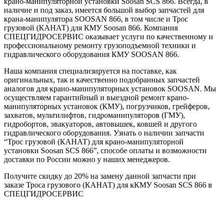
крано-манипуляторной установки Soosan SCS 866. Всегда, в
наличие и под заказ, имеется большой выбор запчастей для
крана-манипулятора SOOSAN 866, в том числе и Трос
грузовой (КАНАТ) для КМУ Soosan 866. Компания
СПЕЦГИДРОСЕРВИС оказывает услуги по качественному и
профессиональному ремонту грузоподъемной техники и
гидравлического оборудования КМУ SOOSAN 866.
Наша компания специализируется на поставке, как
оригинальных, так и качественно подобранных запчастей
аналогов для крано-манипуляторных установок SOOSAN. Мы
осуществляем гарантийный и выездной ремонт крано-
манипуляторных установок (КМУ), погрузчиков, грейферов,
захватов, мультилифтов, гидроманипуляторов (ГМУ),
гидробортов, эвакуаторов, автовышек, ковшей и другого
гидравлического оборудования. Узнать о наличии запчасти
“Трос грузовой (КАНАТ) для крано-манипуляторной
установки Soosan SCS 866”, способе оплаты и возможности
доставки по России можно у наших менеджеров.
Получите скидку до 20% на замену данной запчасти при
заказе Троса грузового (КАНАТ) для кКМУ Soosan SCS 866 в
СПЕЦГИДРОСЕРВИС