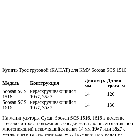
Купить Трос грузовой (КАНАТ) для КМУ Soosan SCS 1516
Диаметр,
Длина
Модель
Конструкция
мм
троса, м
Soosan SCS
нераскручивающийся
14
120
1516
19х7, 35×7
Soosan SCS
нераскручивающийся
14
130
1616
19х7, 35×7
На манипуляторы Сусан Soosan SCS 1516, 1616 в качестве
грузового троса подъемной лебедки устанавливается стальной
многопрядный некрутящийся канат 14 мм
19×7
или
35х7
с
металлическим сердечником iwrc. Грузовой трос канат на