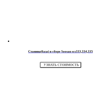
Станина(база) в сборе Soosan scs333,334,335
УЗНАТЬ СТОИМОСТЬ