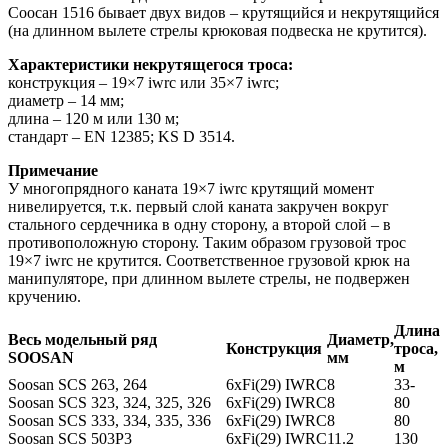
Соосан 1516 бывает двух видов – крутящийся и некрутящийся
(на длинном вылете стрелы крюковая подвеска не крутится).
Характеристики некрутящегося троса:
конструкция – 19×7 iwrc или 35×7 iwrc;
диаметр – 14 мм;
длина – 120 м или 130 м;
стандарт – EN 12385; KS D 3514.
Примечание
У многопрядного каната 19×7 iwrc крутящий момент
нивелируется, т.к. первый слой каната закручен вокруг
стального сердечника в одну сторону, а второй слой – в
противоположную сторону. Таким образом грузовой трос
19×7 iwrc не крутится. Соответственное грузовой крюк на
манипуляторе, при длинном вылете стрелы, не подвержен
кручению.
Длина
Весь модельный ряд
Диаметр,
Конструкция
троса,
SOOSAN
мм
м
Soosan SCS 263, 264
6xFi(29) IWRC
8
33-
Soosan SCS 323, 324, 325, 326
6xFi(29) IWRC
8
80
Soosan SCS 333, 334, 335, 336
6xFi(29) IWRC
8
80
Soosan SCS 503P3
6xFi(29) IWRC
11.2
130