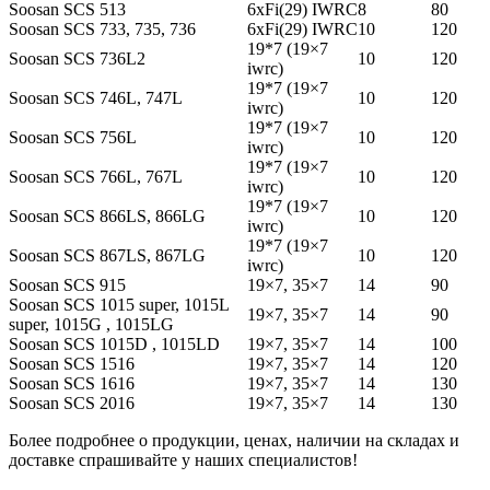
Soosan SCS 513
6xFi(29) IWRC
8
80
Soosan SCS 733, 735, 736
6xFi(29) IWRC
10
120
19*7 (19×7
Soosan SCS 736L2
10
120
iwrc)
19*7 (19×7
Soosan SCS 746L, 747L
10
120
iwrc)
19*7 (19×7
Soosan SCS 756L
10
120
iwrc)
19*7 (19×7
Soosan SCS 766L, 767L
10
120
iwrc)
19*7 (19×7
Soosan SCS 866LS, 866LG
10
120
iwrc)
19*7 (19×7
Soosan SCS 867LS, 867LG
10
120
iwrc)
Soosan SCS 915
19×7, 35×7
14
90
Soosan SCS 1015 super, 1015L
19×7, 35×7
14
90
super, 1015G , 1015LG
Soosan SCS 1015D , 1015LD
19×7, 35×7
14
100
Soosan SCS 1516
19×7, 35×7
14
120
Soosan SCS 1616
19×7, 35×7
14
130
Soosan SCS 2016
19×7, 35×7
14
130
Более подробнее о продукции, ценах, наличии на складах и
доставке спрашивайте у наших специалистов!