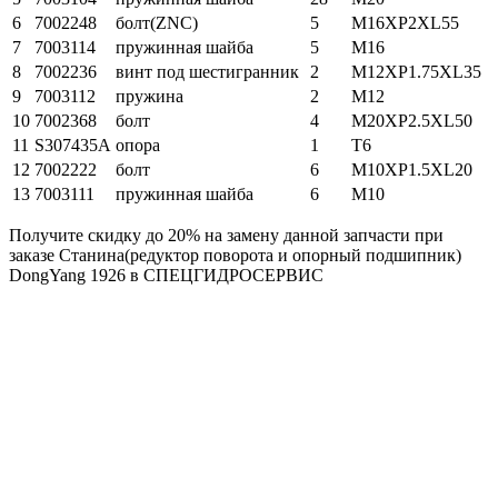
6
7002248
болт(ZNC)
5
M16XP2XL55
7
7003114
пружинная шайба
5
M16
8
7002236
винт под шестигранник
2
M12XP1.75XL35
9
7003112
пружина
2
M12
10
7002368
болт
4
M20XP2.5XL50
11
S307435A
опора
1
T6
12
7002222
болт
6
M10XP1.5XL20
13
7003111
пружинная шайба
6
M10
Получите скидку до 20% на замену данной запчасти при
заказе Станина(редуктор поворота и опорный подшипник)
DongYang 1926 в СПЕЦГИДРОСЕРВИС