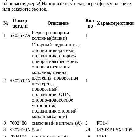
наши менеджеры! Напишите нам в чат, через форму на сайте
или закажите звонок.
Hомер
Кол-
№
Описание
Характеристики
детали
во
Реуктор поворота
1
S203677A
1
колонны(башни)
Опорный подшипник,
опорно-поворотный
подшипник, опорно-
поворотная шестерня,
опорная шестерня
колонны, главная
шестерня, поворотная
2
S305512A
1
шестерня,
поворотный
подшипник, ОПУ,
опорно-поворотное
устройство,
подшипник опорный
колонны(башни)
3
7002480
смазочный ниппель (A)
2
PT1/4
4
S307439A
болт
24
M20XP1.5XL105
5
7003104
пружинная шайба
28
M20