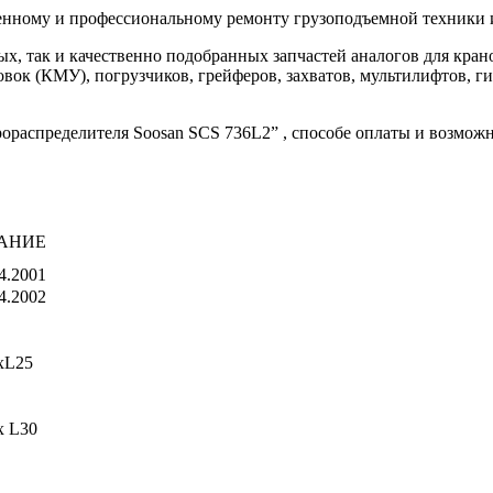
ному и профессиональному ремонту грузоподъемной техники 
ных, так и качественно подобранных запчастей аналогов для к
ок (КМУ), погрузчиков, грейферов, захватов, мультилифтов, г
рораспределителя Soosan SCS 736L2” , способе оплаты и возможн
АНИЕ
4.2001
4.2002
xL25
x L30