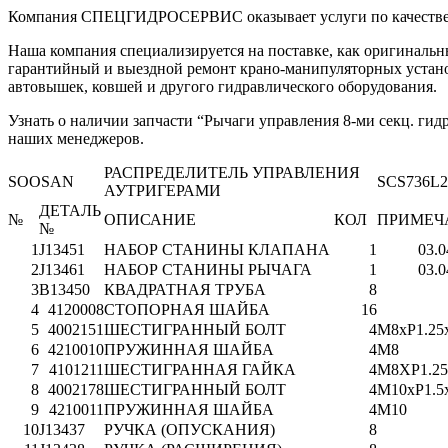
Компания СПЕЦГИДРОСЕРВИС оказывает услуги по качествен
Наша компания специализируется на поставке, как оригиналь
гарантийный и выездной ремонт крано-манипуляторных установ
автовышек, ковшей и другого гидравлического оборудования.
Узнать о наличии запчасти “Рычаги управления 8-ми секц. гид
наших менеджеров.
РАСПРЕДЕЛИТЕЛЬ УПРАВЛЕНИЯ
SOOSAN
SCS736L2
АУТРИГЕРАМИ
ДЕТАЛЬ
№
ОПИСАНИЕ
КОЛ
ПРИМЕЧ
№
1
J13451
НАБОР СТАНИНЫ КЛАПАНА
1
03.0
2
J13461
НАБОР СТАНИНЫ РЫЧАГА
1
03.0
3
B13450
КВАДРАТНАЯ ТРУБА
8
4
4120008
СТОПОРНАЯ ШАЙБА
16
5
4002151
ШЕСТИГРАННЫЙ БОЛТ
4
M8xP1.25
6
4210010
ПРУЖИННАЯ ШАЙБА
4
M8
7
4101211
ШЕСТИГРАННАЯ ГАЙКА
4
M8XP1.25
8
4002178
ШЕСТИГРАННЫЙ БОЛТ
4
M10xP1.5
9
4210011
ПРУЖИННАЯ ШАЙБА
4
M10
10
J13437
РУЧКА (ОПУСКАНИЯ)
8