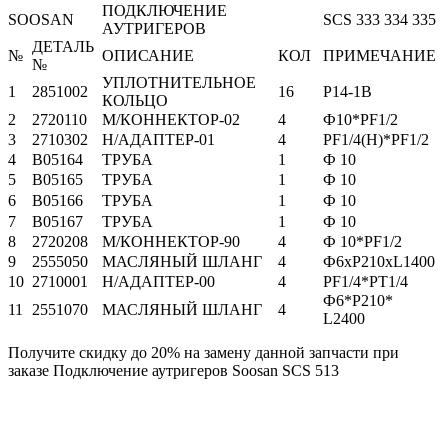
ПОДКЛЮЧЕНИЕ
SOOSAN
SCS 333 334 335
АУТРИГЕРОВ
ДЕТАЛЬ
№
ОПИСАНИЕ
КОЛ
ПРИМЕЧАНИЕ
№
УПЛОТНИТЕЛЬНОЕ
1
2851002
16
P14-1B
КОЛЬЦО
2
2720110
M/КОННЕКТОР-02
4
Ф10*PF1/2
3
2710302
H/АДАПТЕР-01
4
PF1/4(H)*PF1/2
4
B05164
ТРУБА
1
Ф 10
5
B05165
ТРУБА
1
Ф 10
6
B05166
ТРУБА
1
Ф 10
7
B05167
ТРУБА
1
Ф 10
8
2720208
M/КОННЕКТОР-90
4
Ф 10*PF1/2
9
2555050
МАСЛЯНЫЙ ШЛАНГ
4
Ф6xP210xL1400
10
2710001
H/АДАПТЕР-00
4
PF1/4*PT1/4
Ф6*P210*
11
2551070
МАСЛЯНЫЙ ШЛАНГ
4
L2400
Получите скидку до 20% на замену данной запчасти при
заказе Подключение аутригеров Soosan SCS 513