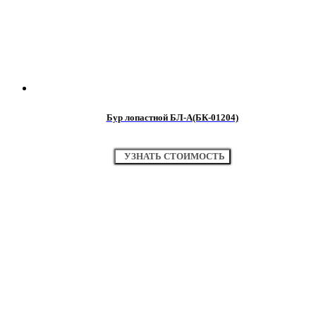
Бур лопастной БЛ-А(БК-01204)
УЗНАТЬ СТОИМОСТЬ