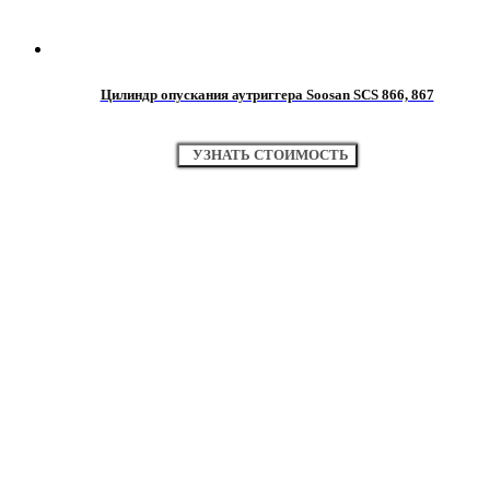
Цилиндр опускания аутриггера Soosan SCS 866, 867
УЗНАТЬ СТОИМОСТЬ