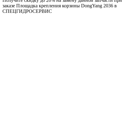
Получите скидку до 20% на замену данной запчасти при
заказе Площадка крепления корзины DongYang 2036 в
СПЕЦГИДРОСЕРВИС