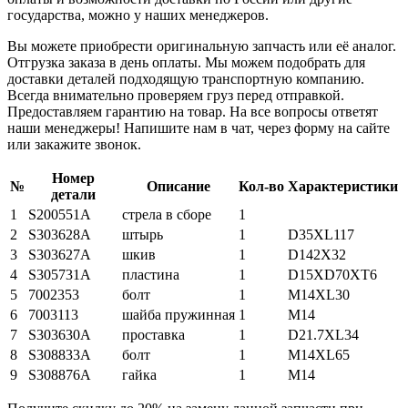
государства, можно у наших менеджеров.
Вы можете приобрести оригинальную запчасть или её аналог.
Отгрузка заказа в день оплаты. Мы можем подобрать для
доставки деталей подходящую транспортную компанию.
Всегда внимательно проверяем груз перед отправкой.
Предоставляем гарантию на товар. На все вопросы ответят
наши менеджеры! Напишите нам в чат, через форму на сайте
или закажите звонок.
Номер
№
Описание
Кол-во
Характеристики
детали
1
S200551A
стрела в сборе
1
2
S303628A
штырь
1
D35XL117
3
S303627A
шкив
1
D142X32
4
S305731A
пластина
1
D15XD70XT6
5
7002353
болт
1
M14XL30
6
7003113
шайба пружинная
1
M14
7
S303630A
проставка
1
D21.7XL34
8
S308833A
болт
1
M14XL65
9
S308876A
гайка
1
M14