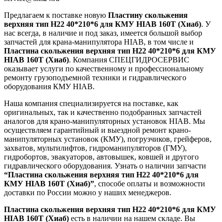
Предлагаем к поставке новую
Пластину скольжения
верхняя тип H22 40*210*6 для КМУ HIAB 160T (Хиаб)
. У
нас всегда, в наличие и под заказ, имеется большой выбор
запчастей для крана-манипулятора HIAB, в том числе и
Пластина скольжения верхняя тип H22 40*210*6 для КМУ
HIAB 160T (Хиаб)
. Компания СПЕЦГИДРОСЕРВИС
оказывает услуги по качественному и профессиональному
ремонту грузоподъемной техники и гидравлического
оборудования КМУ HIAB.
Наша компания специализируется на поставке, как
оригинальных, так и качественно подобранных запчастей
аналогов для крано-манипуляторных установок HIAB. Мы
осуществляем гарантийный и выездной ремонт крано-
манипуляторных установок (КМУ), погрузчиков, грейферов,
захватов, мультилифтов, гидроманипуляторов (ГМУ),
гидробортов, эвакуаторов, автовышек, ковшей и другого
гидравлического оборудования. Узнать о наличии запчасти
“Пластина скольжения верхняя тип H22 40*210*6 для
КМУ HIAB 160T (Хиаб)”
, способе оплаты и возможности
доставки по России можно у наших менеджеров.
Пластина скольжения верхняя тип H22 40*210*6 для КМУ
HIAB 160T (Хиаб)
есть в наличии на нашем складе. Вы