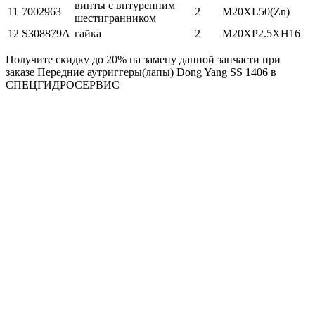
винты с внтуренним
11
7002963
2
M20XL50(Zn)
шестигранником
12
S308879A
гайка
2
M20XP2.5XH16
Получите скидку до 20% на замену данной запчасти при
заказе Передние аутриггеры(лапы) Dong Yang SS 1406 в
СПЕЦГИДРОСЕРВИС