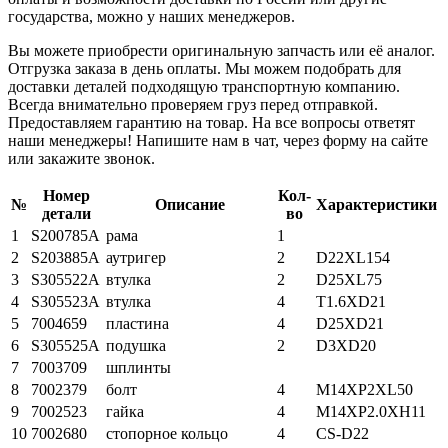
государства, можно у наших менеджеров.
Вы можете приобрести оригинальную запчасть или её аналог.
Отгрузка заказа в день оплаты. Мы можем подобрать для
доставки деталей подходящую транспортную компанию.
Всегда внимательно проверяем груз перед отправкой.
Предоставляем гарантию на товар. На все вопросы ответят
наши менеджеры! Напишите нам в чат, через форму на сайте
или закажите звонок.
Номер
Кол-
№
Описание
Характеристики
детали
во
1
S200785A
рама
1
2
S203885A
аутригер
2
D22XL154
3
S305522A
втулка
2
D25XL75
4
S305523A
втулка
4
T1.6XD21
5
7004659
пластина
4
D25XD21
6
S305525A
подушка
2
D3XD20
7
7003709
шплинты
8
7002379
болт
4
M14XP2XL50
9
7002523
гайка
4
M14XP2.0XH11
10
7002680
стопорное кольцо
4
CS-D22