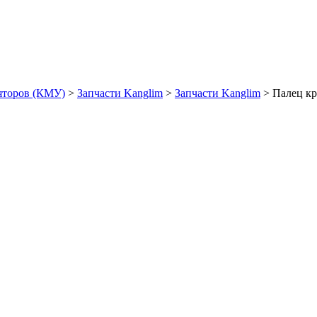
яторов (КМУ)
>
Запчасти Kanglim
>
Запчасти Kanglim
>
Палец к