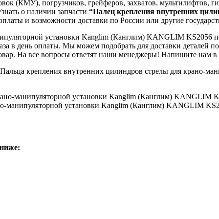
ок (КМУ), погрузчиков, грейферов, захватов, мультилифтов, г
Узнать о наличии запчасти
“Палец крепления внутренних цили
 оплаты и возможности доставки по России или другие государс
ипуляторной установки Kanglim (Канглим) KANGLIM KS2056 под
аказа в день оплаты. Мы можем подобрать для доставки деталей
овар. На все вопросы ответят наши менеджеры! Напишите нам в ч
зе Пальца крепления внутренних цилиндров стрелы для крано-
но-манипуляторной установки Kanglim (Канглим) KANGLIM KS2
ниже: