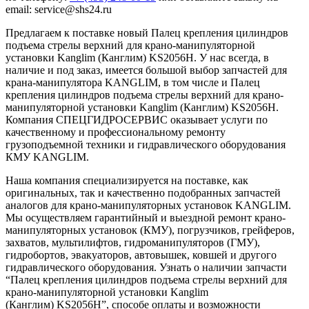
email: service@shs24.ru
Предлагаем к поставке новый Палец крепления цилиндров
подъема стрелы верхний для крано-манипуляторной
установки Kanglim (Канглим) KS2056H. У нас всегда, в
наличие и под заказ, имеется большой выбор запчастей для
крана-манипулятора KANGLIM, в том числе и Палец
крепления цилиндров подъема стрелы верхний для крано-
манипуляторной установки Kanglim (Канглим) KS2056H.
Компания СПЕЦГИДРОСЕРВИС оказывает услуги по
качественному и профессиональному ремонту
грузоподъемной техники и гидравлического оборудования
КМУ KANGLIM.
Наша компания специализируется на поставке, как
оригинальных, так и качественно подобранных запчастей
аналогов для крано-манипуляторных установок KANGLIM.
Мы осуществляем гарантийный и выездной ремонт крано-
манипуляторных установок (КМУ), погрузчиков, грейферов,
захватов, мультилифтов, гидроманипуляторов (ГМУ),
гидробортов, эвакуаторов, автовышек, ковшей и другого
гидравлического оборудования. Узнать о наличии запчасти
“Палец крепления цилиндров подъема стрелы верхний для
крано-манипуляторной установки Kanglim
(Канглим) KS2056H”, способе оплаты и возможности