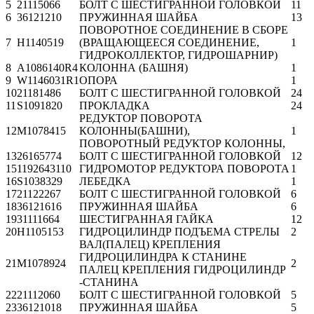
5
21115066
БОЛТ С ШЕСТИГРАННОЙ ГОЛОВКОЙ
11
6
36121210
ПРУЖИННАЯ ШАЙБА
13
ПОВОРОТНОЕ СОЕДИНЕНИЕ В СБОРЕ
7
H1140519
(ВРАЩАЮЩЕЕСЯ СОЕДИНЕНИЕ,
1
ГИДРОКОЛЛЕКТОР, ГИДРОШАРНИР)
8
A1086140R4
КОЛОННА (БАШНЯ)
1
9
W1146031R1
ОПОРА
1
10
21181486
БОЛТ С ШЕСТИГРАННОЙ ГОЛОВКОЙ
24
11
S1091820
ПРОКЛАДКА
24
РЕДУКТОР ПОВОРОТА
12
M1078415
КОЛОННЫ(БАШНИ),
1
ПОВОРОТНЫЙ РЕДУКТОР КОЛОННЫ,
13
26165774
БОЛТ С ШЕСТИГРАННОЙ ГОЛОВКОЙ
12
15
1192643110
ГИДРОМОТОР РЕДУКТОРА ПОВОРОТА
1
16
S1038329
ЛЕБЕДКА
1
17
21122267
БОЛТ С ШЕСТИГРАННОЙ ГОЛОВКОЙ
6
18
36121616
ПРУЖИННАЯ ШАЙБА
6
19
31111664
ШЕСТИГРАННАЯ ГАЙКА
12
20
H1105153
ГИДРОЦИЛИНДР ПОДЪЕМА СТРЕЛЫ
2
ВАЛ(ПАЛЕЦ) КРЕПЛЕНИЯ
ГИДРОЦИЛИНДРА К СТАНИНЕ
21
M1078924
2
ПАЛЕЦ КРЕПЛЕНИЯ ГИДРОЦИЛИНДР
-СТАНИНА
22
21112060
БОЛТ С ШЕСТИГРАННОЙ ГОЛОВКОЙ
5
23
36121018
ПРУЖИННАЯ ШАЙБА
5