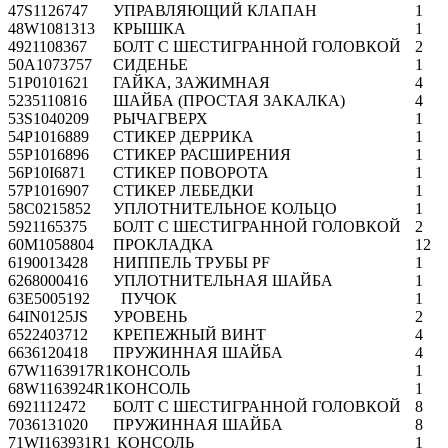
47
S1126747
УПРАВЛЯЮЩИЙ КЛАПАН
1
48
W1081313
КРЫШКА
1
49
21108367
БОЛТ С ШЕСТИГРАННОЙ ГОЛОВКОЙ
2
50
A1073757
СИДЕНЬЕ
1
51
P0101621
ГАЙКА, ЗАЖИМНАЯ
4
52
35110816
ШАЙБА (ПРОСТАЯ ЗАКАЛКА)
4
53
S1040209
РЫЧАГВЕРХ
1
54
P1016889
СТИКЕР ДЕРРИКА
1
55
P1016896
СТИКЕР РАСШИРЕНИЯ
1
56
P10I6871
СТИКЕР ПОВОРОТА
1
57
P1016907
СТИКЕР ЛЕБЕДКИ
1
58
C0215852
УПЛОТНИТЕЛЬНОЕ КОЛЬЦО
1
59
21165375
БОЛТ С ШЕСТИГРАННОЙ ГОЛОВКОЙ
2
60
M1058804
ПРОКЛАДКА
12
61
90013428
НИППЕЛЬ ТРУБЫ PF
1
62
68000416
УПЛОТНИТЕЛЬНАЯ ШАЙБА
1
63
E5005192
ПУЧОК
1
64
IN0125JS
УРОВЕНЬ
2
65
22403712
КРЕПЕЖНЫЙ ВИНТ
4
66
36120418
ПРУЖИННАЯ ШАЙБА
4
67
W1163917R1
КОНСОЛЬ
1
68
W1163924R1
КОНСОЛЬ
1
69
21112472
БОЛТ С ШЕСТИГРАННОЙ ГОЛОВКОЙ
8
70
36131020
ПРУЖИННАЯ ШАЙБА
8
71
WI163931R1
КОНСОЛЬ
1