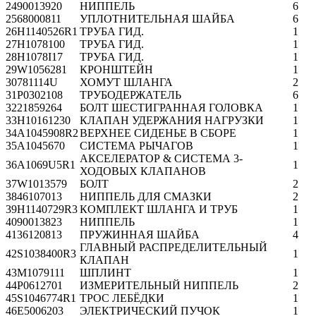
24
90013920
НИППЕЛЬ
6
25
68000811
УПЛОТНИТЕЛЬНАЯ ШАЙБА
6
26
H1140526R1
ТРУБА ГИД.
1
27
H1078100
ТРУБА ГИД.
1
28
H1078I17
ТРУБА ГИД.
1
29
W1056281
КРОНШТЕЙН
1
30
781114U
ХОМУТ ШЛАНГА
2
31
P0302108
ТРУБОДЕРЖАТЕЛЬ
6
32
21859264
БОЛТ ШЕСТИГРАННАЯ ГОЛОВКА
1
33
H10161230
КЛАПАН УДЕРЖАНИЯ НАГРУЗКИ
1
34
A1045908R2
ВЕРХНЕЕ СИДЕНЬЕ В СБОРЕ
1
35
A1045670
СИСТЕМА РЫЧАГОВ
1
АКСЕЛЕРАТОР & СИСТЕМА 3-
36
A1069U5R1
1
ХОДОВЫХ КЛАПАНОВ
37
W1013579
БОЛТ
2
38
46107013
НИППЕЛЬ ДЛЯ СМАЗКИ
2
39
H1140729R3
КОМПЛЕКТ ШЛАНГА И ТРУБ
1
40
90013823
НИППЕЛЬ
1
41
36120813
ПРУЖИННАЯ ШАЙБА
4
ГЛАВНЫЙ РАСПРЕДЕЛИТЕЛЬНЫЙ
42
S1038400R3
1
КЛАПАН
43
M1079111
ШПЛИНТ
1
44
P0612701
ИЗМЕРИТЕЛЬНЫЙ НИППЕЛЬ
2
45
S1046774R1
ТРОС ЛЕБЁДКИ
1
46
E5006203
ЭЛЕКТРИЧЕСКИЙ ПУЧОК
1