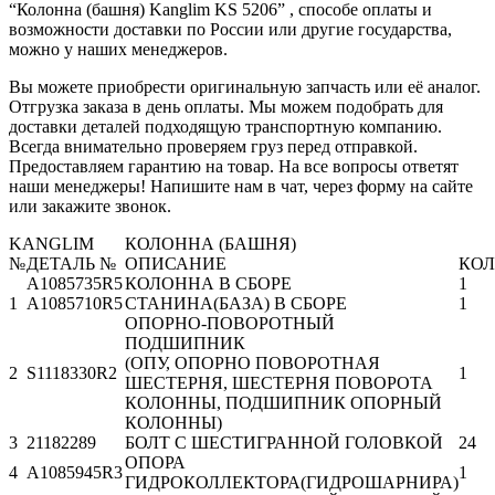
“Колонна (башня) Kanglim KS 5206” , способе оплаты и
возможности доставки по России или другие государства,
можно у наших менеджеров.
Вы можете приобрести оригинальную запчасть или её аналог.
Отгрузка заказа в день оплаты. Мы можем подобрать для
доставки деталей подходящую транспортную компанию.
Всегда внимательно проверяем груз перед отправкой.
Предоставляем гарантию на товар. На все вопросы ответят
наши менеджеры! Напишите нам в чат, через форму на сайте
или закажите звонок.
KANGLIM
КОЛОННА (БАШНЯ)
№
ДЕТАЛЬ №
ОПИСАНИЕ
КОЛ
A1085735R5
КОЛОННА В СБОРЕ
1
1
A1085710R5
СТАНИНА(БАЗА) В СБОРЕ
1
ОПОРНО-ПОВОРОТНЫЙ
ПОДШИПНИК
(ОПУ, ОПОРНО ПОВОРОТНАЯ
2
S1118330R2
1
ШЕСТЕРНЯ, ШЕСТЕРНЯ ПОВОРОТА
КОЛОННЫ, ПОДШИПНИК ОПОРНЫЙ
КОЛОННЫ)
3
21182289
БОЛТ С ШЕСТИГРАННОЙ ГОЛОВКОЙ
24
ОПОРА
4
A1085945R3
1
ГИДРОКОЛЛЕКТОРА(ГИДРОШАРНИРА)