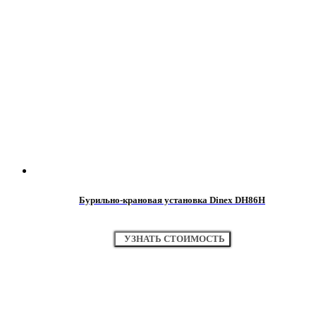
Бурильно-крановая установка Dinex DH86H
УЗНАТЬ СТОИМОСТЬ