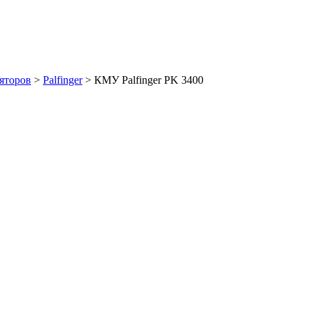
яторов
>
Palfinger
>
КМУ Palfinger PK 3400