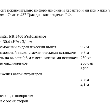
осит исключительно информационный характер и ни при каких 
иями Статьи 437 Гражданского кодекса РФ.
inger РК 3400 Performance
 30,4 кН/м / 3,1 тм
озможный гидравлический вылет
9,7 м
озможный вылет с механическими вставками
9,7 м
ть на вылете 9,6 м с механическими вставками
250 кг
ие максимальное
250 бар
370°
жения балок аутригеров
2,9 м
4,1 м
ческие, с поворотом
та с обеих сторон