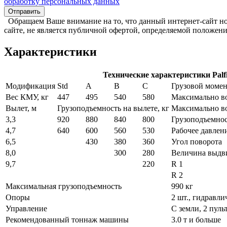
обработку персональных данных
Обращаем Ваше внимание на то, что данный интернет-сайт н
сайте, не является публичной офертой, определяемой положен
Характеристики
Технические характеристики Palf
Модификация
Std
А
В
С
Грузовой момент
Вес КМУ, кг
447
495
540
580
Максимально в
Вылет, м
Грузоподъемность на вылете, кг
Максимально в
3,3
920
880
840
800
Грузоподъемнос
4,7
640
600
560
530
Рабочее давлен
6,5
430
380
360
Угол поворота
8,0
300
280
Величина выдви
9,7
220
R 1
R 2
Максимальная грузоподъемность
990 кг
Опоры
2 шт., гидравли
Управление
С земли, 2 пуль
Рекомендованный тоннаж машины
3.0 т и больше