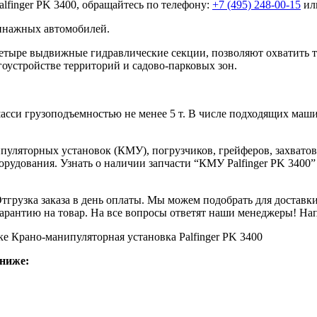
lfinger PK 3400, обращайтесь по телефону:
+7 (495) 248-00-15
или
ннажных автомобилей.
четыре выдвижные гидравлические секции, позволяют охватить т
оустройстве территорий и садово-парковых зон.
асси грузоподъемностью не менее 5 т. В числе подходящих маши
уляторных установок (КМУ), погрузчиков, грейферов, захватов
орудования. Узнать о наличии запчасти “КМУ Palfinger PK 3400”
Отгрузка заказа в день оплаты. Мы можем подобрать для достав
арантию на товар. На все вопросы ответят наши менеджеры! Напи
е Крано-манипуляторная установка Palfinger PK 3400
ниже: