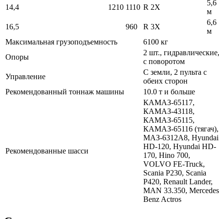
5,6
14,4
1210
1110
R 2X
м
6,6
16,5
960
R 3X
м
Максимальная грузоподъемность
6100 кг
2 шт., гидравлические
Опоры
с поворотом
С земли, 2 пульта с
Управление
обеих сторон
Рекомендованный тоннаж машины
10.0 т и больше
КАМАЗ-65117,
КАМАЗ-43118,
КАМАЗ-65115,
КАМАЗ-65116 (тягач),
МАЗ-6312А8, Hyundai
HD-120, Hyundai HD-
Рекомендованные шасси
170, Hino 700,
VOLVO FE-Truck,
Scania P230, Scania
P420, Renault Lander,
MAN 33.350, Mercedes
Benz Actros