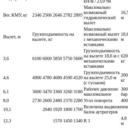
кН/м / 23,0 тм
Максимально
возможный
16,
Вес КМУ, кг
2346
2506
2646
2782
2895
гидравлический
м
вылет
Максимально
Грузоподъемность на
возможный вылет
18,
Вылет, м
вылете, кг
с механическими
м
вставками
Грузоподъемность
на вылете 18,6 м с
620
3,6
6100
6000
5850
5750
5600
механическими
кг
вставками
Грузоподъемность
200
4,6
4900
4780
4680
4590
4520
на вылете 25,0 м
кг
(с гуськом)
Рабочее давление
300
6,1
3600
3470
3360
3260
3180
максимальное
бар
8,0
2730
2600
2480
2370
2280
Угол поворота
400
Величина выдвижени
10,1
2040
1920
1800
1700
балок аутригеров
4,8
12,3
1570
1450
1340
R 1
м