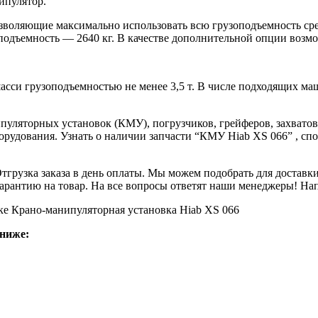
ипулятор.
озволяющие максимально использовать всю грузоподъемность ср
подъемность — 2640 кг. В качестве дополнительной опции возм
асси грузоподъемностью не менее 3,5 т. В числе подходящих ма
уляторных установок (КМУ), погрузчиков, грейферов, захватов
орудования. Узнать о наличии запчасти “КМУ Hiab XS 066” , сп
Отгрузка заказа в день оплаты. Мы можем подобрать для достав
арантию на товар. На все вопросы ответят наши менеджеры! Напи
ке Крано-манипуляторная установка Hiab XS 066
ниже: