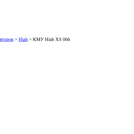
яторов
>
Hiab
>
КМУ Hiab XS 066