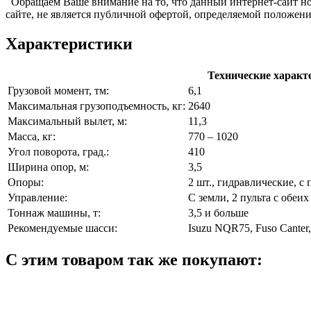
Обращаем Ваше внимание на то, что данный интернет-сайт н
сайте, не является публичной офертой, определяемой положен
Характеристики
Технические характ
Грузовой момент, тм:
6,1
Максимальная грузоподъемность, кг:
2640
Максимальный вылет, м:
11,3
Масса, кг:
770 – 1020
Угол поворота, град.:
410
Ширина опор, м:
3,5
Опоры:
2 шт., гидравлические, с
Управление:
С земли, 2 пульта с обеих
Тоннаж машины, т:
3,5 и больше
Рекомендуемые шасси:
Isuzu NQR75, Fuso Canter
С этим товаром так же покупают: