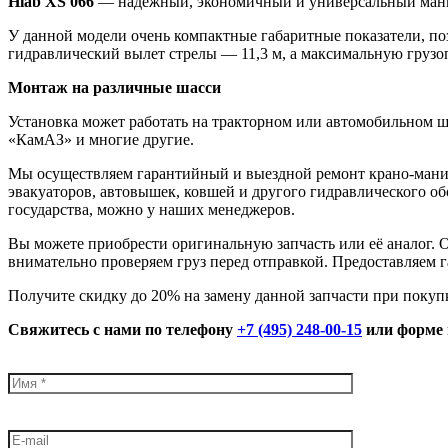
Hiab XS 066
— надежный, экономичный и универсальный ман
У данной модели очень компактные габаритные показатели, п
гидравлический вылет стрелы — 11,3 м, а максимальную грузо
Монтаж на различные шасси
Установка может работать на тракторном или автомобильном ш
«КамАЗ» и многие другие.
Мы осуществляем гарантийный и выездной ремонт крано-манип
эвакуаторов, автовышек, ковшей и другого гидравлического об
государства, можно у наших менеджеров.
Вы можете приобрести оригинальную запчасть или её аналог. 
внимательно проверяем груз перед отправкой. Предоставляем г
Получите скидку до 20% на замену данной запчасти при покуп
Свяжитесь с нами по телефону
+7 (495) 248-00-15
или форме 