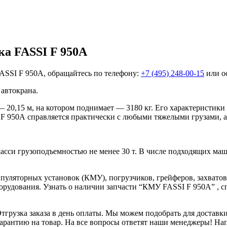
ка FASSI F 950A
ASSI F 950A, обращайтесь по телефону:
+7 (495) 248-00-15
или ос
автокрана.
20,15 м, на котором поднимает — 3180 кг. Его характеристики 
F 950А справляется практически с любыми тяжелыми грузами, а 
асси грузоподъемностью не менее 30 т. В числе подходящих ма
уляторных установок (КМУ), погрузчиков, грейферов, захватов
борудования. Узнать о наличии запчасти “КМУ FASSI F 950A” , с
Отгрузка заказа в день оплаты. Мы можем подобрать для достав
арантию на товар. На все вопросы ответят наши менеджеры! Напи