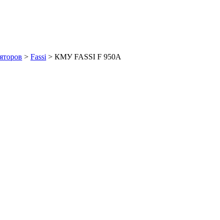
яторов
>
Fassi
>
КМУ FASSI F 950A