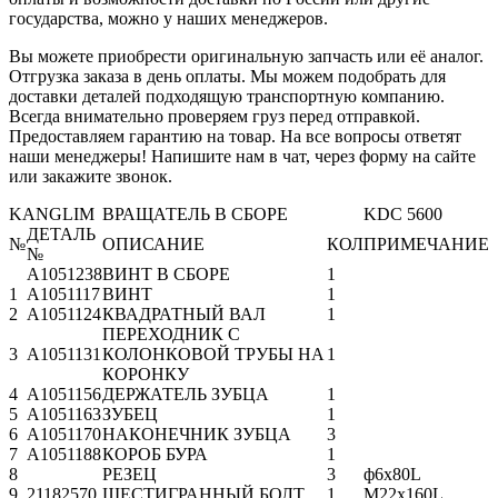
государства, можно у наших менеджеров.
Вы можете приобрести оригинальную запчасть или её аналог.
Отгрузка заказа в день оплаты. Мы можем подобрать для
доставки деталей подходящую транспортную компанию.
Всегда внимательно проверяем груз перед отправкой.
Предоставляем гарантию на товар. На все вопросы ответят
наши менеджеры! Напишите нам в чат, через форму на сайте
или закажите звонок.
KANGLIM
ВРАЩАТЕЛЬ В СБОРЕ
KDC 5600
ДЕТАЛЬ
№
ОПИСАНИЕ
КОЛ
ПРИМЕЧАНИЕ
№
A1051238
ВИНТ В СБОРЕ
1
1
A1051117
ВИНТ
1
2
A1051124
КВАДРАТНЫЙ ВАЛ
1
ПЕРЕХОДНИК С
3
A1051131
КОЛОНКОВОЙ ТРУБЫ НА
1
КОРОНКУ
4
A1051156
ДЕРЖАТЕЛЬ ЗУБЦА
1
5
A1051163
ЗУБЕЦ
1
6
A1051170
НАКОНЕЧНИК ЗУБЦА
3
7
A1051188
КОРОБ БУРА
1
8
РЕЗЕЦ
3
ф6х80L
9
21182570
ШЕСТИГРАННЫЙ БОЛТ
1
M22x160L