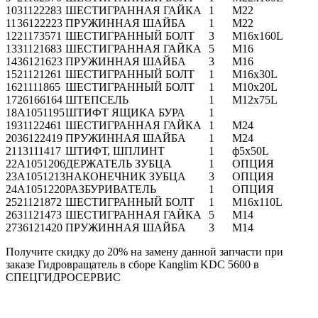
10
31122283
ШЕСТИГРАННАЯ ГАЙКА
1
М22
11
36122223
ПРУЖИННАЯ ШАЙБА
1
М22
12
21173571
ШЕСТИГРАННЫЙ БОЛТ
3
M16x160L
13
31121683
ШЕСТИГРАННАЯ ГАЙКА
5
М16
14
36121623
ПРУЖИННАЯ ШАЙБА
3
М16
15
21121261
ШЕСТИГРАННЫЙ БОЛТ
1
M16x30L
16
21111865
ШЕСТИГРАННЫЙ БОЛТ
1
M10x20L
17
26166164
ШТЕПСЕЛЬ
1
M12x75L
18
A1051195
ШТИФТ ЯЩИКА БУРА
1
19
31122461
ШЕСТИГРАННАЯ ГАЙКА
1
M24
20
36122419
ПРУЖИННАЯ ШАЙБА
1
M24
21
13111417
ШТИФТ, ШПЛИНТ
1
ф5x50L
22
A1051206
ДЕРЖАТЕЛЬ ЗУБЦА
1
ОПЦИЯ
23
A1051213
НАКОНЕЧНИК ЗУБЦА
3
ОПЦИЯ
24
A1051220
РАЗБУРИВАТЕЛЬ
1
ОПЦИЯ
25
21121872
ШЕСТИГРАННЫЙ БОЛТ
1
M16x110L
26
31121473
ШЕСТИГРАННАЯ ГАЙКА
5
M14
27
36121420
ПРУЖИННАЯ ШАЙБА
3
M14
Получите скидку до 20% на замену данной запчасти при
заказе Гидровращатель в сборе Kanglim KDC 5600 в
СПЕЦГИДРОСЕРВИС