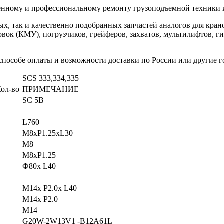
ному и профессиональному ремонту грузоподъемной техники 
ных, так и качественно подобранных запчастей аналогов для к
ок (КМУ), погрузчиков, грейферов, захватов, мультилифтов, г
 способе оплаты и возможности доставки по России или другие 
SCS 333,334,335
ол-во
ПРИМЕЧАНИЕ
SC 5B
L760
M8xP1.25xL30
M
8
M8xP1.25
Ф80х L40
M14x P2.0x L40
M14x P2.0
M14
G20W-2W13V1 -B12A61L