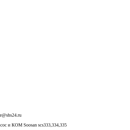
ce@shs24.ru
асос и КОМ Soosan scs333,334,335