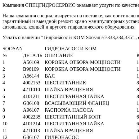
Компания СПЕЦГИДРОСЕРВИС оказывает услуги по качествен
Наша компания специализируется на поставке, как оригиналь
гарантийный и выездной ремонт крано-манипуляторных установ
автовышек, ковшей и другого гидравлического оборудования.
Узнать о наличии “Гидронасос и КОМ Soosan scs333,334,335” ,
SOOSAN
ГИДРОНАСОС И КОМ
№
ДЕТАЛЬ
ОПИСАНИЕ
К
1
A56169
КОРОБКА ОТБОРА МОЩНОСТИ
1
2
B96109
КОРОБКА ОТБОРА МОЩНОСТИ
1
3
A56144
ВАЛ
1
4
4002153
ШЕСТИГРАННИК
8
5
4211010
ШАЙБА ВРАЩЕНИЯ
8
6
4101211
ШЕСТИГРАННАЯ ГАЙКА
8
7
G36108
ВСАСЫВАЮЩИЙ ФЛАНЕЦ
1
8
A96107
РАСПОРКА НАСОСА
1
9
4002235
ШЕСТИГРАННЫЙ БОЛТ
6
10
4101214
ШЕСТИГРАННАЯ ГАЙКА
6
11
4211013
ШАЙБА ВРАЩЕНИЯ
6
12
G36107
ГИДРОНАСОС
1