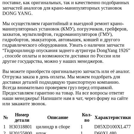
поставке, как оригинальных, так и качественно подобранных
запчастей аналогов для крано-манипуляторных установок
DONG YANG.
Мы осуществляем гарантийный и выездной ремонт крано-
манипуляторных установок (КМУ), погрузчиков, грейферов,
захватов, мультилифтов, гидроманипуляторов (ГМУ),
гидробортов, эвакуаторов, автовышек, ковшей и другого
гидравлического оборудования. Узнать о наличии запчасти
“Гидроцилиндр опускания заднего аутригера DongYang 1926”
, способе оплаты и возможности доставки по России или
другие государства, можно у наших менеджеров.
Вы можете приобрести оригинальную запчасть или её аналог.
Отгрузка заказа в день оплаты. Мы можем подобрать для
доставки деталей подходящую транспортную компанию.
Всегда внимательно проверяем груз перед отправкой.
Предоставляем гарантию на товар. На все вопросы ответят
наши менеджеры! Напишите нам в чат, через форму на сайте
или закажите звонок.
Номер
Кол-
№
Описание
Характеристики
детали
во
1
H30318801
цилиндр в сборе
1
D85XD100XL477
2
H20155800
шток
1
D60XL480