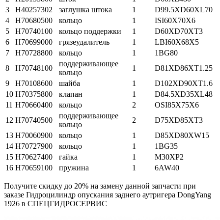
3
H40257302
заглушка штока
1
D99.5XD60XL70
4
H70680500
кольцо
1
ISI60X70X6
5
H70740100
кольцо поддержки
1
D60XD70XT3
6
H70699000
грязеудалитель
1
LBI60X68X5
7
H70728800
кольцо
1
1BG80
поддерживающее
8
H70748100
1
D81XD86XT1.25
кольцо
9
H70108600
шайба
1
D102XD90XT1.6
10
H70375800
клапан
1
D84.5XD35XL48
11
H70660400
кольцо
2
OSI85X75X6
поддерживающее
12
H70740500
2
D75XD85XT3
кольцо
13
H70060900
кольцо
1
D85XD80XW15
14
H70727900
кольцо
1
1BG35
15
H70627400
гайка
1
M30XP2
16
H70659100
пружина
1
6AW40
Получите скидку до 20% на замену данной запчасти при
заказе Гидроцилиндр опускания заднего аутригера DongYang
1926 в СПЕЦГИДРОСЕРВИС