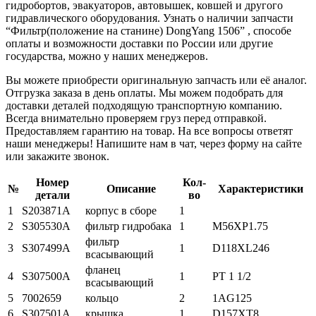
гидробортов, эвакуаторов, автовышек, ковшей и другого
гидравлического оборудования. Узнать о наличии запчасти
“Фильтр(положение на станине) DongYang 1506” , способе
оплаты и возможности доставки по России или другие
государства, можно у наших менеджеров.
Вы можете приобрести оригинальную запчасть или её аналог.
Отгрузка заказа в день оплаты. Мы можем подобрать для
доставки деталей подходящую транспортную компанию.
Всегда внимательно проверяем груз перед отправкой.
Предоставляем гарантию на товар. На все вопросы ответят
наши менеджеры! Напишите нам в чат, через форму на сайте
или закажите звонок.
Номер
Кол-
№
Описание
Характеристики
детали
во
1
S203871A
корпус в сборе
1
2
S305530A
фильтр гидробака
1
M56XP1.75
фильтр
3
S307499A
1
D118XL246
всасывающий
фланец
4
S307500A
1
PT 1 1/2
всасывающий
5
7002659
кольцо
2
1AG125
6
S307501A
крышка
1
D157XT8