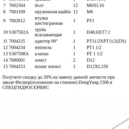
7
7002304
болт
12
M6XL16
8
7003109
пружинная шайба
12
M6
втулка
9
7002612
1
PT1
шестигранная
труба
10
S307502A
1
D48.6XT7.1
всасывающая
11
7004235
адаптер 90
°
1
PT11/2XPT11/2(ZN)
12
7004234
ниппель
1
PT1 1/2
13
S307598A
клапан
1
PT 1 1/2
14
7000001
хомут
2
D12
15
7004253
шланг винил
1
D12XL150
Получите скидку до 20% на замену данной запчасти при
заказе Фильтр(положение на станине) DongYang 1506 в
СПЕЦГИДРОСЕРВИС