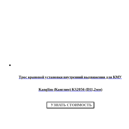
Трос крановой установки внутренний выдвижения для КМУ
Kanglim (Канглим) KS2056 (D11,2мм)
УЗНАТЬ СТОИМОСТЬ