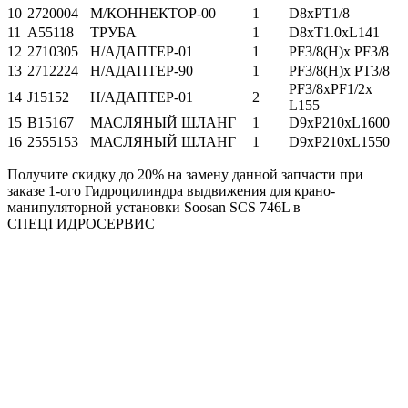
10
2720004
M/КОННЕКТОР-00
1
D8xPT1/8
11
A55118
ТРУБА
1
D8xT1.0xL141
12
2710305
H/АДАПТЕР-01
1
PF3/8(H)x PF3/8
13
2712224
H/АДАПТЕР-90
1
PF3/8(H)x PT3/8
PF3/8xPF1/2x
14
J15152
H/АДАПТЕР-01
2
L155
15
B15167
МАСЛЯНЫЙ ШЛАНГ
1
D9xP210xL1600
16
2555153
МАСЛЯНЫЙ ШЛАНГ
1
D9xP210xL1550
Получите скидку до 20% на замену данной запчасти при
заказе 1-ого Гидроцилиндра выдвижения для крано-
манипуляторной установки Soosan SCS 746L в
СПЕЦГИДРОСЕРВИС