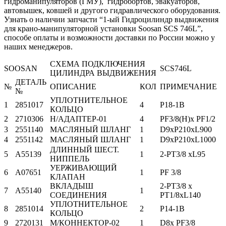
гидроманипуляторов (ГМУ), гидробортов, эвакуаторов,
автовышек, ковшей и другого гидравлического оборудования.
Узнать о наличии запчасти “1-ый Гидроцилиндр выдвижения
для крано-манипуляторной установки Soosan SCS 746L”,
способе оплаты и возможности доставки по России можно у
наших менеджеров.
СХЕМА ПОДКЛЮЧЕНИЯ
SOOSAN
SCS746L
ЦИЛИНДРА ВЫДВИЖЕНИЯ
ДЕТАЛЬ
№
ОПИСАНИЕ
КОЛ
ПРИМЕЧАНИЕ
№
УПЛОТНИТЕЛЬНОЕ
1
2851017
4
P18-1B
КОЛЬЦО
2
2710306
H/АДАПТЕР-01
4
PF3/8(H)x PF1/2
3
2551140
МАСЛЯНЫЙ ШЛАНГ
1
D9xP210xL900
4
2551142
МАСЛЯНЫЙ ШЛАНГ
1
D9xP210xL1000
ДЛИННЫЙ ШЕСТ.
5
A55139
1
2-PT3/8 xL95
НИППЕЛЬ
УЕРЖИВАЮЩИЙ
6
A07651
1
PF 3/8
КЛАПАН
ВКЛАДЫШ
2-PT3/8 x
7
A55140
1
СОЕДИНЕНИЯ
PT1/8xL140
УПЛОТНИТЕЛЬНОЕ
8
2851014
2
P14-1B
КОЛЬЦО
9
2720131
M/КОННЕКТОР-02
1
D8x PF3/8