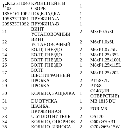
KL25T1040-
КРОНШТЕЙН В
17
1
03
СБОРЕ
18
SH16T10P2
ПОДКЛАДКА
1
19
SS33T10S1
ПРУЖИНА-A
1
20
SS33T10S2
ПРУЖИНА-B
1
ВИНТ,
21
2
M3xP0.5x3L
УСТАНОВОЧНЫЙ
ВИНТ,
22
2
M6xP1.0x6L
УСТАНОВОЧНЫЙ
23
БОЛТ, ГНЕЗДО
2
M6xP1.0x25L
24
БОЛТ, ГНЕЗДО
1
M8xP1.25x35L
25
БОЛТ, ГНЕЗДО
2
M8xP1.25x100L
26
БОЛТ, ГНЕЗДО
1
M8xP1.25x115L
БОЛТ,
27
2
M8xP1.25x20L
ШЕСТИГРАННЫЙ
28
ПРОБКА
2
PT1/8x7L
29
ПРОБКА
2
PT3/8
Ø14(ДЛЯ
30
КОЛЬЦО, ЗАЩЕЛКА
1
ОТВЕРСТИЕ)
31
DU ВТУЛКА
1
MB 1815 DU
ШАЙБА,
32
2
FOR M8
ПРУЖИННАЯ
33
U-УПЛОТНИТЕЛЬ
2
OSI 70
34
КОЛЬЦО, ОПОРНОЕ
2
Ø60xØ70x3T
35
КОЛЬЦО, ИЗНОСА
2
Ø70xØ65x15W