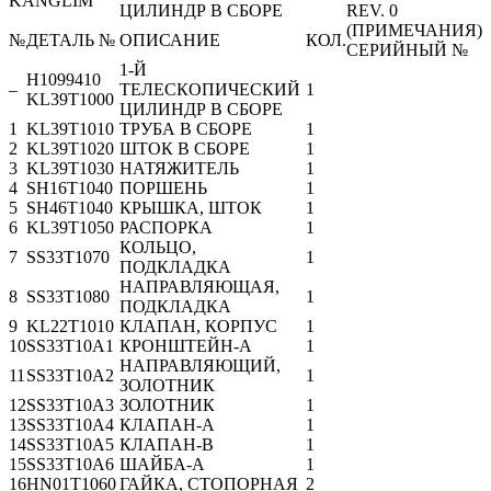
KANGLIM
ЦИЛИНДР В СБОРЕ
REV. 0
(ПРИМЕЧАНИЯ)
№
ДЕТАЛЬ №
ОПИСАНИЕ
КОЛ.
СЕРИЙНЫЙ №
1-Й
H1099410
–
ТЕЛЕСКОПИЧЕСКИЙ
1
KL39T1000
ЦИЛИНДР В СБОРЕ
1
KL39T1010
ТРУБА В СБОРЕ
1
2
KL39T1020
ШТОК В СБОРЕ
1
3
KL39T1030
НАТЯЖИТЕЛЬ
1
4
SH16T1040
ПОРШЕНЬ
1
5
SH46T1040
КРЫШКА, ШТОК
1
6
KL39T1050
РАСПОРКА
1
КОЛЬЦО,
7
SS33T1070
1
ПОДКЛАДКА
НАПРАВЛЯЮЩАЯ,
8
SS33T1080
1
ПОДКЛАДКА
9
KL22T1010
КЛАПАН, КОРПУС
1
10
SS33T10A1
КРОНШТЕЙН-A
1
НАПРАВЛЯЮЩИЙ,
11
SS33T10A2
1
ЗОЛОТНИК
12
SS33T10A3
ЗОЛОТНИК
1
13
SS33T10A4
КЛАПАН-A
1
14
SS33T10A5
КЛАПАН-B
1
15
SS33T10A6
ШАЙБА-A
1
16
HN01T1060
ГАЙКА, СТОПОРНАЯ
2