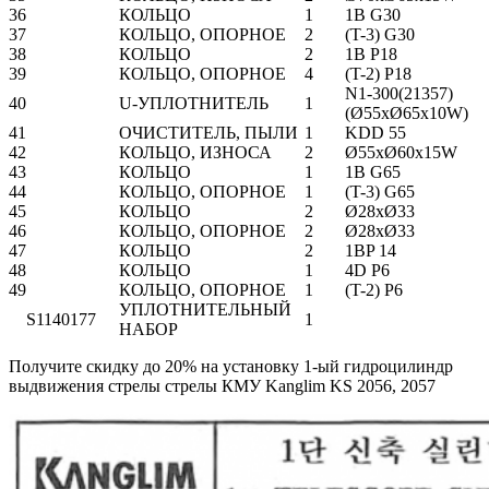
36
КОЛЬЦО
1
1B G30
37
КОЛЬЦО, ОПОРНОЕ
2
(T-3) G30
38
КОЛЬЦО
2
1B P18
39
КОЛЬЦО, ОПОРНОЕ
4
(T-2) P18
N1-300(21357)
40
U-УПЛОТНИТЕЛЬ
1
(Ø55xØ65x10W)
41
ОЧИСТИТЕЛЬ, ПЫЛИ
1
KDD 55
42
КОЛЬЦО, ИЗНОСА
2
Ø55xØ60x15W
43
КОЛЬЦО
1
1B G65
44
КОЛЬЦО, ОПОРНОЕ
1
(T-3) G65
45
КОЛЬЦО
2
Ø28xØ33
46
КОЛЬЦО, ОПОРНОЕ
2
Ø28xØ33
47
КОЛЬЦО
2
1BP 14
48
КОЛЬЦО
1
4D P6
49
КОЛЬЦО, ОПОРНОЕ
1
(T-2) P6
УПЛОТНИТЕЛЬНЫЙ
S1140177
1
НАБОР
Получите скидку до 20% на установку 1-ый гидроцилиндр
выдвижения стрелы стрелы КМУ Kanglim KS 2056, 2057