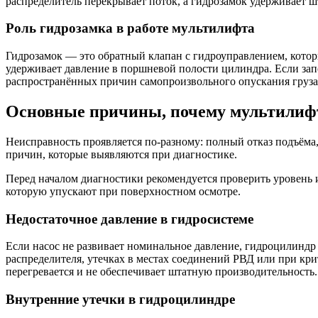
распределитель перекрывает поток, а гидрозамок удерживает ш
Роль гидрозамка в работе мультилифта
Гидрозамок — это обратный клапан с гидроуправлением, котор
удерживает давление в поршневой полости цилиндра. Если запо
распространённых причин самопроизвольного опускания груза
Основные причины, почему мультилифт
Неисправность проявляется по-разному: полный отказ подъёма
причин, которые выявляются при диагностике.
Перед началом диагностики рекомендуется проверить уровень 
которую упускают при поверхностном осмотре.
Недостаточное давление в гидросистеме
Если насос не развивает номинальное давление, гидроцилиндр 
распределителя, утечках в местах соединений РВД или при к
перегревается и не обеспечивает штатную производительность.
Внутренние утечки в гидроцилиндре