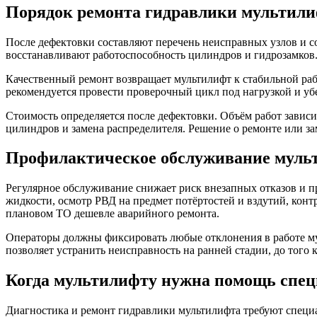
Порядок ремонта гидравлики мультил
После дефектовки составляют перечень неисправных узлов и со
восстанавливают работоспособность цилиндров и гидрозамков.
Качественный ремонт возвращает мультилифт к стабильной раб
рекомендуется провести проверочный цикл под нагрузкой и убе
Стоимость определяется после дефектовки. Объём работ зависи
цилиндров и замена распределителя. Решение о ремонте или за
Профилактическое обслуживание муль
Регулярное обслуживание снижает риск внезапных отказов и пр
жидкости, осмотр РВД на предмет потёртостей и вздутий, кон
плановом ТО дешевле аварийного ремонта.
Операторы должны фиксировать любые отклонения в работе мул
позволяет устранить неисправность на ранней стадии, до того 
Когда мультилифту нужна помощь спец
Диагностика и ремонт гидравлики мультилифта требуют специа