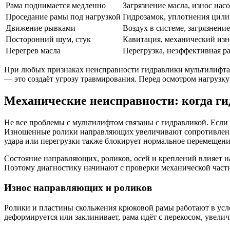
Рама поднимается медленно
Загрязнение масла, износ насо
Проседание рамы под нагрузкой
Гидрозамок, уплотнения цил
Движение рывками
Воздух в системе, загрязнение
Посторонний шум, стук
Кавитация, механический из
Перегрев масла
Перегрузка, неэффективная ра
При любых признаках неисправности гидравлики мультилифта 
— это создаёт угрозу травмирования. Перед осмотром нагрузку 
Механические неисправности: когда ги
Не все проблемы с мультилифтом связаны с гидравликой. Если д
Изношенные ролики направляющих увеличивают сопротивление
удара или перегрузки также блокирует нормальное перемещени
Состояние направляющих, роликов, осей и креплений влияет на
Поэтому диагностику начинают с проверки механической части,
Износ направляющих и роликов
Ролики и пластины скольжения крюковой рамы работают в услов
деформируется или заклинивает, рама идёт с перекосом, увели