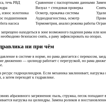
са, течь РВД
Сравнение с паспортными данными
Замен
индра
Визуал + стендовая проверка
Снять
, износ золотника
Осмотр, прокачка системы
Удали
нос подшипников
Аудиодиагностика, осмотр
Прове
бота насоса
Термометрия, анализ режима работы
Огран
запрещено находиться в зоне возможного падения рамы или кон
необходимо безопасно снять, а раму зафиксировать на опорах.
дравлика ни при чём
авление в системе в норме, но рама двигается с перекосом, зае
 движению — цилиндр работает с перегрузкой, но рама движет
е.
 ресурс гидроцилиндров. Если механика заклинивает, нагрузка 
 а затем переходят к гидравлике.
иях абразивного загрязнения: пыль, стружка, песок попадают в
чивается нагрузка на цилиндры. Замена роликов и восстановлен