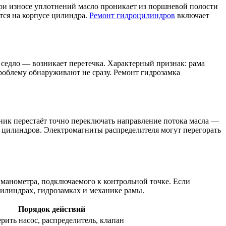
ри износе уплотнений масло проникает из поршневой полости
тся на корпусе цилиндра.
Ремонт гидроцилиндров
включает
 седло — возникает перетечка. Характерный признак: рама
роблему обнаруживают не сразу. Ремонт гидрозамка
тник перестаёт точно переключать направление потока масла —
е цилиндров. Электромагниты распределителя могут перегорать
 манометра, подключаемого к контрольной точке. Если
илиндрах, гидрозамках и механике рамы.
Порядок действий
рить насос, распределитель, клапан