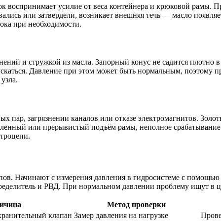
к воспринимает усилие от веса контейнера и крюковой рамы. П
ались или затвердели, возникает внешняя течь — масло появляе
ока при необходимости.
нений и стружкой из масла. Запорный конус не садится плотно в
ускаться. Давление при этом может быть нормальным, поэтому п
узла.
ых пар, загрязнении каналов или отказе электромагнитов. Золо
 медленный или прерывистый подъём рамы, неполное срабатывани
ктроцепи.
пов. Начинают с измерения давления в гидросистеме с помощью
ределитель и РВД. При нормальном давлении проблему ищут в ц
ичина
Метод проверки
охранительный клапан
Замер давления на нагрузке
Прове