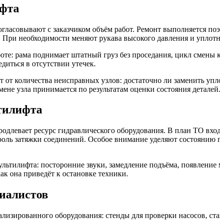
ифта
гласовывают с заказчиком объём работ. Ремонт выполняется поэ
 При необходимости меняют рукава высокого давления и уплотн
оте: рама поднимает штатный груз без проседания, цикл смены 
диться в отсутствии утечек.
т от количества неисправных узлов: достаточно ли заменить уп
мене узла принимается по результатам оценки состояния деталей
тилифта
одлевает ресурс гидравлического оборудования. В план ТО вход
троль затяжки соединений. Особое внимание уделяют состоянию
ьтилифта: посторонние звуки, замедление подъёма, появление м
как она приведёт к остановке техники.
иалистов
лизированного оборудования: стенды для проверки насосов, ста