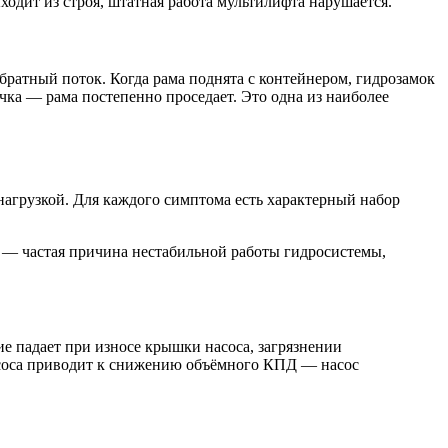
одит из строя, штатная работа мультилифта нарушается.
братный поток. Когда рама поднята с контейнером, гидрозамок
чка — рама постепенно проседает. Это одна из наиболее
нагрузкой. Для каждого симптома есть характерный набор
о — частая причина нестабильной работы гидросистемы,
ие падает при износе крышки насоса, загрязнении
насоса приводит к снижению объёмного КПД — насос