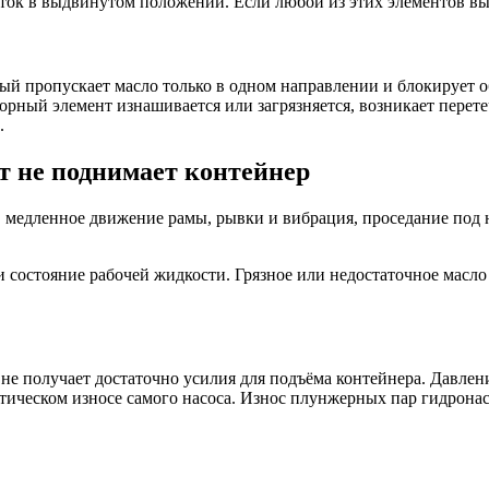
ток в выдвинутом положении. Если любой из этих элементов вых
ый пропускает масло только в одном направлении и блокирует о
рный элемент изнашивается или загрязняется, возникает перете
.
 не поднимает контейнер
, медленное движение рамы, рывки и вибрация, проседание под 
и состояние рабочей жидкости. Грязное или недостаточное масл
не получает достаточно усилия для подъёма контейнера. Давлен
ритическом износе самого насоса. Износ плунжерных пар гидро