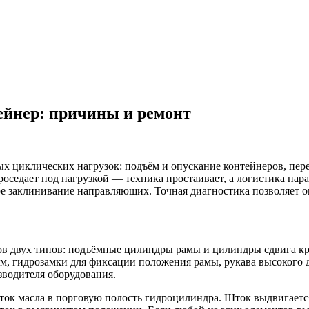
ейнер: причины и ремонт
х циклических нагрузок: подъём и опускание контейнеров, пере
оседает под нагрузкой — техника простаивает, а логистика пара
ое заклинивание направляющих. Точная диагностика позволяет 
ров двух типов: подъёмные цилиндры рамы и цилиндры сдвига к
м, гидрозамки для фиксации положения рамы, рукава высокого д
зводителя оборудования.
оток масла в порговую полость гидроцилиндра. Шток выдвигает